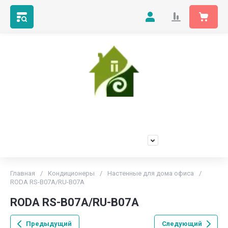
Мой Климат
Продажа, установка и обслуживание любых марок
кондиционеров
+7(473)229-55-66
Главная
/
Кондиционеры
/
Настенные для дома офиса
/
RODA RS-B07A/RU-B07A
RODA RS-B07A/RU-B07A
Предыдущий
Следующий