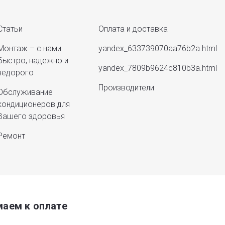
Статьи
Оплата и доставка
Монтаж – с нами
yandex_633739070aa76b2a.html
быстро, надежно и
yandex_7809b9624c810b3a.html
недорого
Производители
Обслуживание
кондиционеров для
Вашего здоровья
Ремонт
аем к оплате