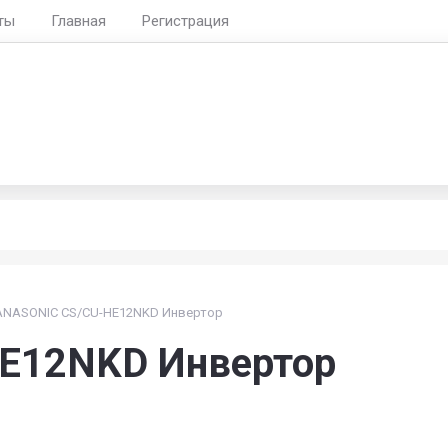
ты
Главная
Регистрация
Воронеж, Лизюко
пн-пт 8:30-19:30, 
ние любых марок кондиционеров
ANASONIC CS/CU-HE12NKD Инвертор
E12NKD Инвертор