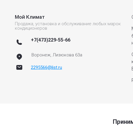
Мой Климат
Продажа, установка и обслуживание любых марок
кондиционеров
+7(473)229-55-66
Воронеж, Лизюкова 63а
2295566@list.ru
Приним