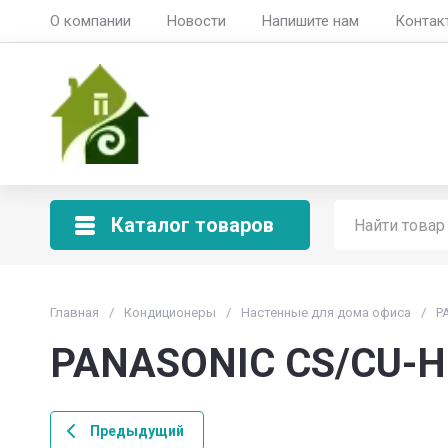
О компании
Новости
Напишите нам
Контак
Мой Климат
Продажа, установка и обслужива
Каталог товаров
Главная
/
Кондиционеры
/
Настенные для дома офиса
/
P
PANASONIC CS/CU-H
Предыдущий