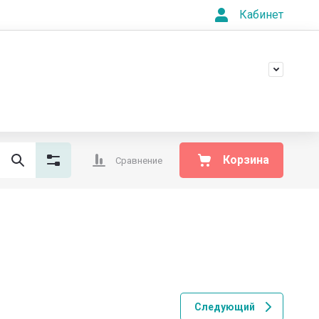
Кабинет
+7(473)229-55-66
ва 63а
Обратный звонок
суб. 9:30-18:30
Корзина
Сравнение
Следующий