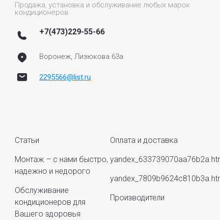
Продажа, установка и обслуживание любых марок
кондиционеров
+7(473)229-55-66
Воронеж, Лизюкова 63а
2295566@list.ru
Статьи
Оплата и доставка
Монтаж – с нами быстро,
yandex_633739070aa76b2a.ht
надежно и недорого
yandex_7809b9624c810b3a.ht
Обслуживание
Производители
кондиционеров для
Вашего здоровья