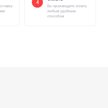
4
оставку
Вы производите оплату
ами
любым удобным
способом