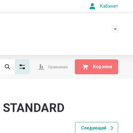
Кабинет
+7(473)229-55-66
ва 63а
Обратный звонок
суб. 9:30-18:30
Корзина
Сравнение
) STANDARD
Следующий