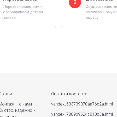
3
Перезваниваем вам и
Осуществляем д
обговариваем детали
по указанному в
заказа
адресу
Статьи
Оплата и доставка
Монтаж – с нами
yandex_633739070aa76b2a.html
быстро, надежно и
yandex_7809b9624c810b3a.html
недорого