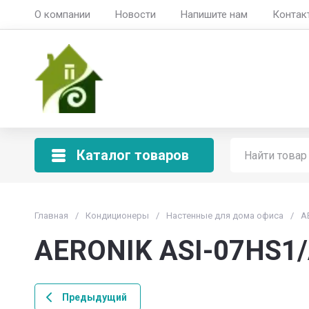
О компании
Новости
Напишите нам
Контак
Мой Климат
Продажа, установка и обслужива
Каталог товаров
Главная
/
Кондиционеры
/
Настенные для дома офиса
/
A
AERONIK ASI-07HS1
Предыдущий