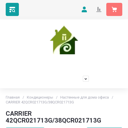
Мой Климат
Продажа, установка и обслуживание любых марок
кондиционеров
+7(473)229-55-66
Главная
/
Кондиционеры
/
Настенные для дома офиса
/
CARRIER 42QCR021713G/38QCR021713G
CARRIER
42QCR021713G/38QCR021713G