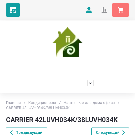
Мой Климат
Продажа, установка и обслуживание любых марок
кондиционеров
+7(473)229-55-66
Главная
/
Кондиционеры
/
Настенные для дома офиса
/
CARRIER 42LUVH034K/38LUVH034K
CARRIER 42LUVH034K/38LUVH034K
Предыдущий
Следующий