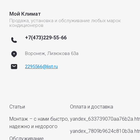
Мой Климат
Продажа, установка и обслуживание любых марок
кондиционеров
+7(473)229-55-66
Воронеж, Лизюкова 63а
2295566@list.ru
Статьи
Оплата и доставка
Монтаж – с нами быстро,
yandex_633739070aa76b2a.ht
надежно и недорого
yandex_7809b9624c810b3a.ht
Обслуживание