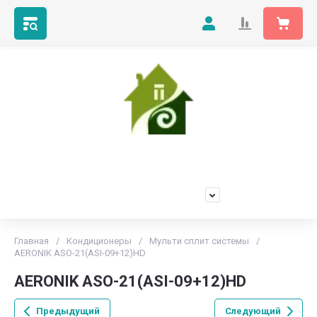
Мой Климат
Продажа, установка и обслуживание любых марок
кондиционеров
+7(473)229-55-66
Главная
/
Кондиционеры
/
Мульти сплит системы
/
AERONIK ASO-21(ASI-09+12)HD
AERONIK ASO-21(ASI-09+12)HD
Предыдущий
Следующий