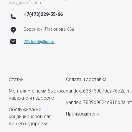
кондиционеров
+7(473)229-55-66
Воронеж, Лизюкова 63а
2295566@list.ru
Статьи
Оплата и доставка
Монтаж – с нами быстро,
yandex_633739070aa76b2a.ht
надежно и недорого
yandex_7809b9624c810b3a.ht
Обслуживание
Производители
кондиционеров для
Вашего здоровья